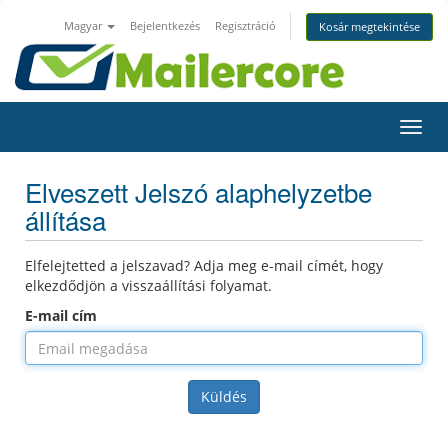
Magyar
Bejelentkezés
Regisztráció
Kosár megtekintése
Toggl
navig
Elveszett Jelszó alaphelyzetbe
állítása
Elfelejtetted a jelszavad? Adja meg e-mail címét, hogy
elkezdődjön a visszaállítási folyamat.
E-mail cím
Küldés