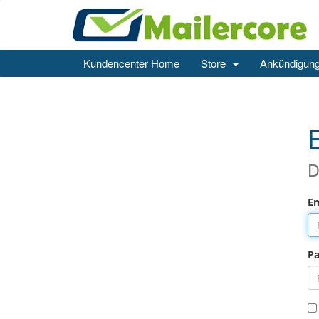
Kundencenter Home
Store
Ankündigun
D
Em
Pa