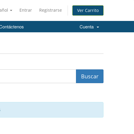
añol
Entrar
Registrarse
Ver Carrito
Contáctenos
Cuenta
s